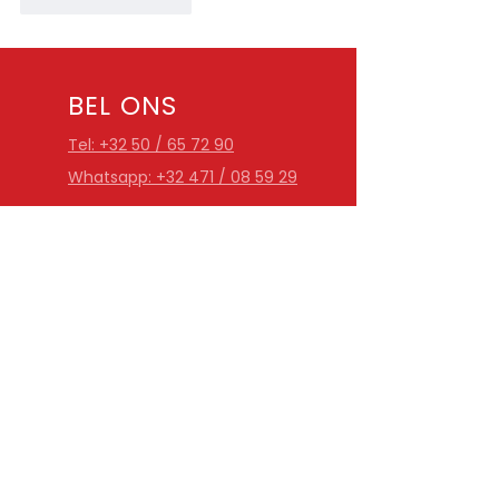
Like
Reageren
BEL ONS
Tel: +32 50 / 65 72 90
Whatsapp: +32 471 / 08 59 29
EMAIL ONS
info@gmmotos.be
OPENINGSUREN
Ma-Za: 9u30 - 12u30 & 13u -
18u30
Zondag gesloten