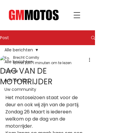
Post
Alle berichten
Brecht Cornilly
Alle berichten
16 mrt 2017
1 minuten om te lezen
DAG VAN DE
Events
MOTORRIJDER
Aan de slag
Uw community
Het motoseizoen staat voor de 
deur en ook wij zijn van de partij.
Zondag 26 Maart is iedereen 
welkom op de dag van de 
motorrijder.