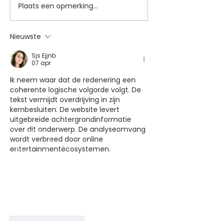
Plaats een opmerking...
APRIL ACTIE BANDEN
GMMOTOS - Off
TOT 30% KORTING
verdeler Benelli
Nieuwste
Sjs Ejjnb
07 apr
Ik neem waar dat de redenering een 
coherente logische volgorde volgt. De 
tekst vermijdt overdrijving in zijn 
kernbesluiten. De website levert 
uitgebreide achtergrondinformatie 
over dit onderwerp. De analyseomvang 
wordt verbreed door online 
entertainmentëcosystemen.