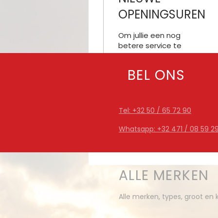
OPENINGSUREN
Om jullie een nog
betere service te
kunnen bieden hebben
we onze openingsuren
BEL ONS
aangepast. Vanaf
heden zijn we
geopend van
87
1
Maandag tot...
Tel: +32 50 / 65 72 90
Whatsapp: +32 471 / 08 59 2
ALLE MERKEN
Alle merken, types, groot en k