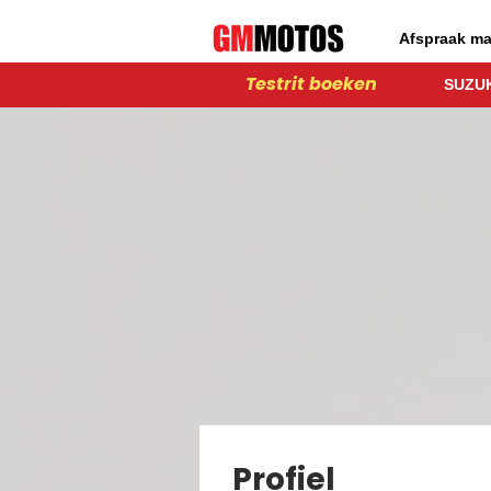
Afspraak m
Testrit boeken
SUZUK
Profiel