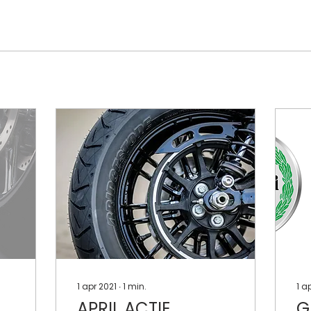
1 apr 2021
∙
1
min.
1 a
APRIL ACTIE
G