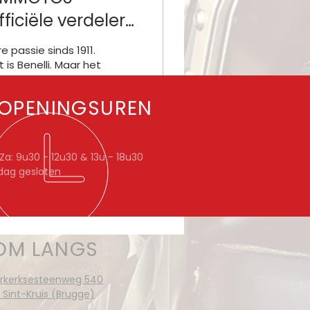
fficiële verdeler
enelli
e passie sinds 1911.
 is Benelli. Maar het
rk uit Pesaro is
uurlijk nog veel
OPENINGSUREN
er. Meer dan 100
ar baanbrekende
ellen,...
67
1
a: 9u30 - 12u30 & 13u - 18u30
dag gesloten
OM LANGS
rkerksesteenweg 540
 Sint-Kruis (Brugge)