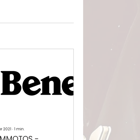
pr 2021
∙
1
min.
MMOTOS -