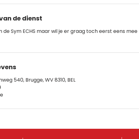
van de dienst
in de Sym ECHS maar wil je er graag toch eerst eens mee 
evens
weg 540, Brugge, WV 8310, BEL
9
be