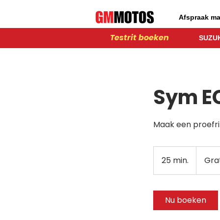
Afspraak m
Testrit boeken
SUZUK
Sym E
Maak een proefr
Gratis
25 min.
2
Grat
5
m
i
Nu boeken
n
.