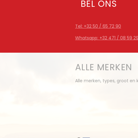
BEL ONS
Tel: +32 50 / 65 72 90
Whatsapp: +32 471 / 08 59 2
ALLE MERKEN
Alle merken, types, groot en k