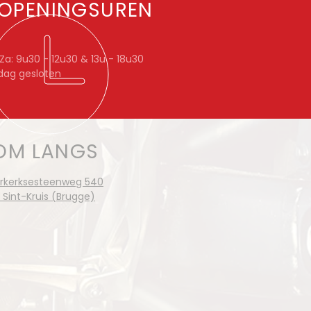
OPENINGSUREN
a: 9u30 - 12u30 & 13u - 18u30
dag gesloten
OM LANGS
rkerksesteenweg 540
 Sint-Kruis (Brugge)