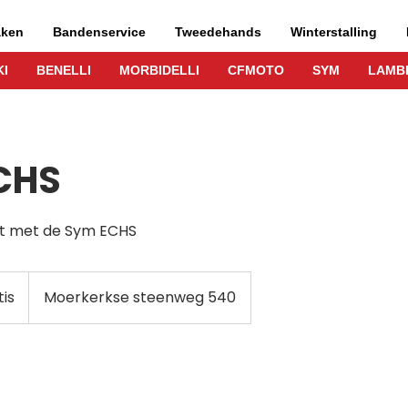
aken
Bandenservice
Tweedehands
Winterstalling
I
BENELLI
MORBIDELLI
CFMOTO
SYM
LAMB
CHS
it met de Sym ECHS
is
Moerkerkse steenweg 540