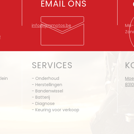
EMAIL ONS
info@gmmotos.be
Ma-Z
Zon
9
SERVICES
K
lein
- Onderhoud
Moe
- Herstellingen
8310
- Bandenwissel
- Batterij
- Diagnose
- Keuring voor verkoop