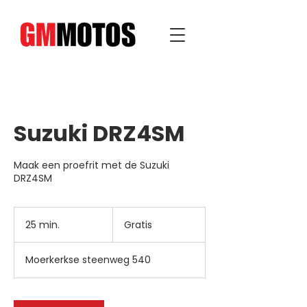
Suzuki DRZ4SM
Maak een proefrit met de Suzuki
DRZ4SM
Gratis
25 min.
2
Gratis
5
m
Moerkerkse steenweg 540
i
n
.