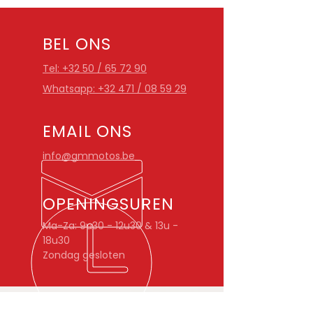
BEL ONS
Tel: +32 50 / 65 72 90
Whatsapp: +32 471 / 08 59 29
EMAIL ONS
info@gmmotos.be
OPENINGSUREN
Ma-Za: 9u30 - 12u30 & 13u -
18u30
Zondag gesloten