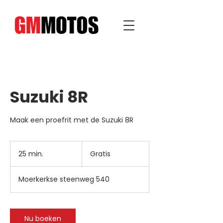
Suzuki 8R
Maak een proefrit met de Suzuki 8R
Gratis
25 min.
2
Gratis
5
m
Moerkerkse steenweg 540
i
n
.
Nu boeken