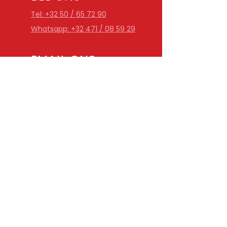
Tel: +32 50 / 65 72 90
Whatsapp: +32 471 / 08 59 29
EMAIL ONS
info@gmmotos.be
OPENINGSUREN
Ma-Za: 9u30 - 12u30 & 13u -
18u30
Zondag gesloten
ALLE MERKEN
Alle merken, types, groot en klein