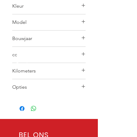
/
Kleur
Rood
Model
Forza 125
Bouwjaar
2024
cc
125
Kilometers
5095
Opties
BEL ONS