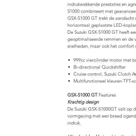
indrukwekkende prestaties en agre
S1000 combineert met geavanceerd
GSX-S1000 GT trekt de aandacht me
horizontaal geplaatste LED-koplam
De Suzuki GSX-S1000 GT heeft een
geoptimaliseerde remmen en de vor
snelheden, maar ook het comfort 
999cc viercilinder motor met 
Bi-directional Quickshifter
Cruise control, Suzuki Clutch A
Multifunctioneel kleuren-TFT-s
GSX-S1000 GT
Features
Krachtig design
De Suzuki GSX-S1000GT valt op d
vormgeving met een breed ogend f
indruk.