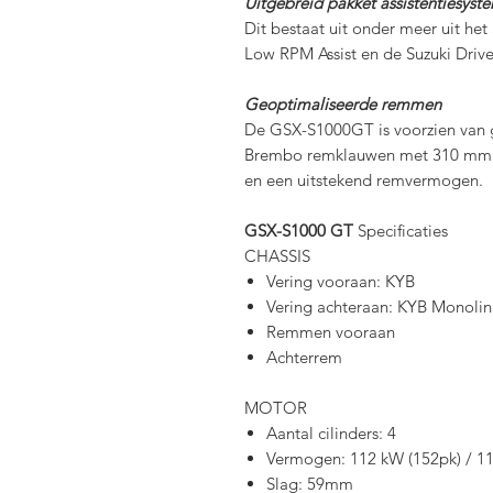
Uitgebreid pakket assistentiesyst
Dit bestaat uit onder meer uit het
Low RPM Assist en de Suzuki Driv
Geoptimaliseerde remmen
De GSX-S1000GT is voorzien van 
Brembo remklauwen met 310 mm r
en een uitstekend remvermogen.
GSX-S1000 GT
Specificaties
CHASSIS
Vering vooraan: KYB
Vering achteraan: KYB Monolin
Remmen vooraan
Achterrem
MOTOR
Aantal cilinders: 4
Vermogen: 112 kW (152pk) / 1
Slag: 59mm