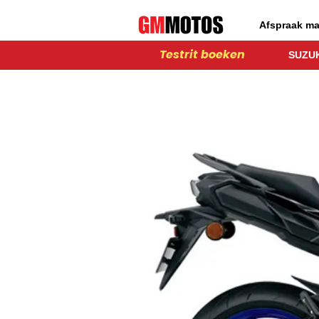
Afspraak m
Testrit boeken
SUZUK