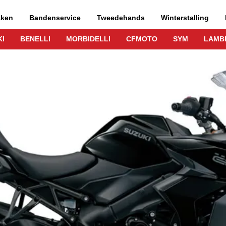
aken
Bandenservice
Tweedehands
Winterstalling
I
BENELLI
MORBIDELLI
CFMOTO
SYM
LAMB