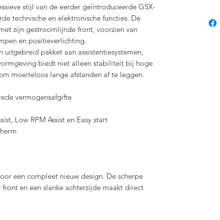
ssieve stijl van de eerder geïntroduceerde GSX-
e technische en elektronische functies. De
t zijn gestroomlijnde front, voorzien van
pen en positieverlichting.
 uitgebreid pakket aan assistentiesystemen,
mgeving biedt niet alleen stabiliteit bij hoge
om moeiteloos lange afstanden af te leggen.
brede vermogensafgifte
ssist, Low RPM Assist en Easy start
cherm
oor een compleet nieuw design. De scherpe
ront en een slanke achterzijde maakt direct