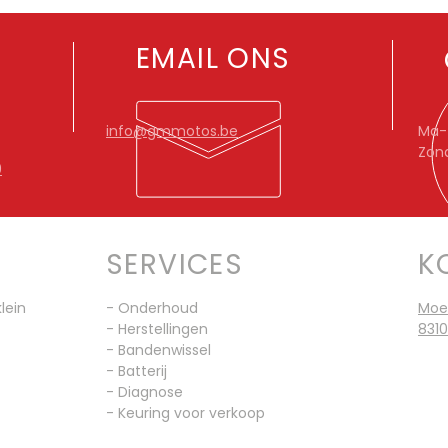
EMAIL ONS
info@gmmotos.be
Ma-Z
Zon
9
SERVICES
K
lein
- Onderhoud
Moe
- Herstellingen
8310
- Bandenwissel
- Batterij
- Diagnose
- Keuring voor verkoop