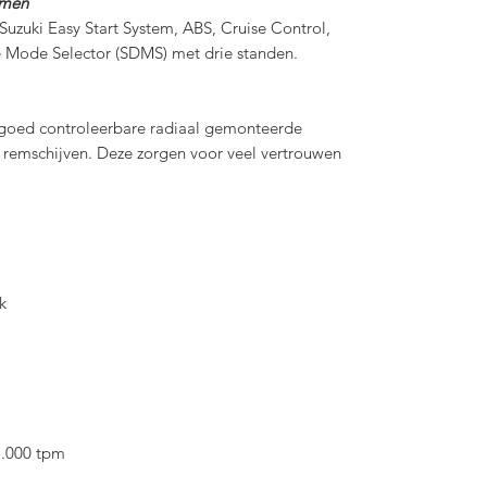
emen
 Suzuki Easy Start System, ABS, Cruise Control,
e Mode Selector (SDMS) met drie standen.
goed controleerbare radiaal gemonteerde
emschijven. Deze zorgen voor veel vertrouwen
k
1.000 tpm