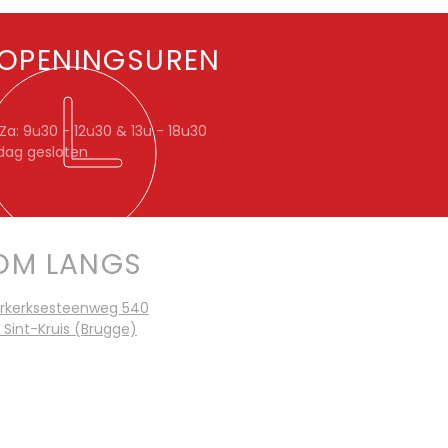
OPENINGSUREN
a: 9u30 - 12u30 & 13u - 18u30
dag gesloten
OM LANGS
rkerksesteenweg 540
 Sint-Kruis (Brugge)