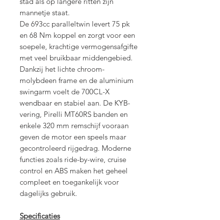
stad als op langere ritten zijn
mannetje staat.
De 693cc paralleltwin levert 75 pk
en 68 Nm koppel en zorgt voor een
soepele, krachtige vermogensafgifte
met veel bruikbaar middengebied.
Dankzij het lichte chroom-
molybdeen frame en de aluminium
swingarm voelt de 700CL-X
wendbaar en stabiel aan. De KYB-
vering, Pirelli MT60RS banden en
enkele 320 mm remschijf vooraan
geven de motor een speels maar
gecontroleerd rijgedrag. Moderne
functies zoals ride-by-wire, cruise
control en ABS maken het geheel
compleet en toegankelijk voor
dagelijks gebruik.
Specificaties