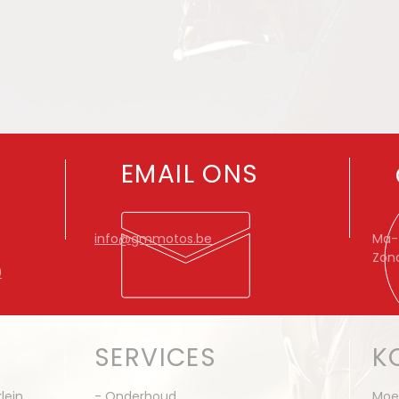
EMAIL ONS
info@gmmotos.be
Ma-Z
Zon
9
SERVICES
K
lein
- Onderhoud
Moe