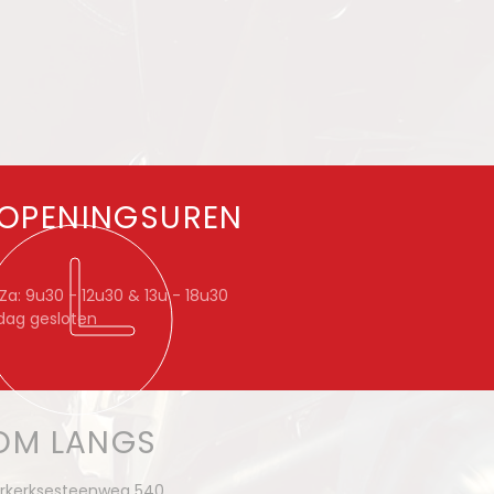
OPENINGSUREN
a: 9u30 - 12u30 & 13u - 18u30
dag gesloten
OM LANGS
rkerksesteenweg 540