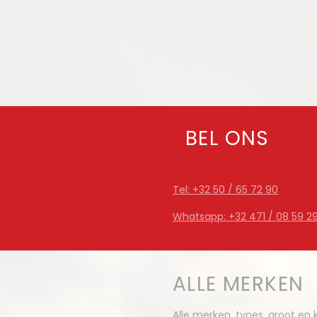
BEL ONS
Tel: +32 50 / 65 72 90
Whatsapp: +32 471 / 08 59 2
ALLE MERKEN
Alle merken, types, groot en k