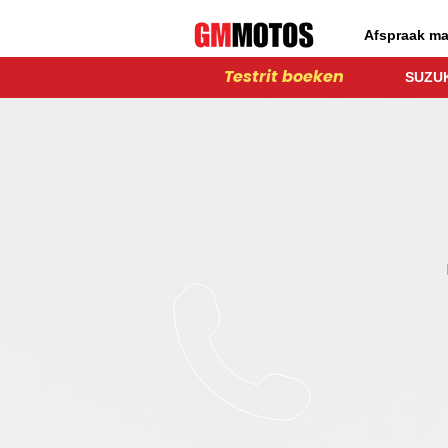
Afspraak m
Testrit boeken
SUZUK